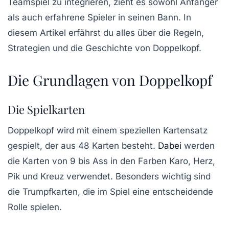
Teamspiel zu integrieren, zieht es sowohl Anfänger
als auch erfahrene Spieler in seinen Bann. In
diesem Artikel erfährst du alles über die Regeln,
Strategien und die Geschichte von Doppelkopf.
Die Grundlagen von Doppelkopf
Die Spielkarten
Doppelkopf wird mit einem speziellen Kartensatz
gespielt, der aus 48 Karten besteht.
Dabei
werden
die Karten von 9 bis Ass in den Farben Karo, Herz,
Pik und Kreuz verwendet. Besonders wichtig sind
die Trumpfkarten, die im Spiel eine entscheidende
Rolle spielen.