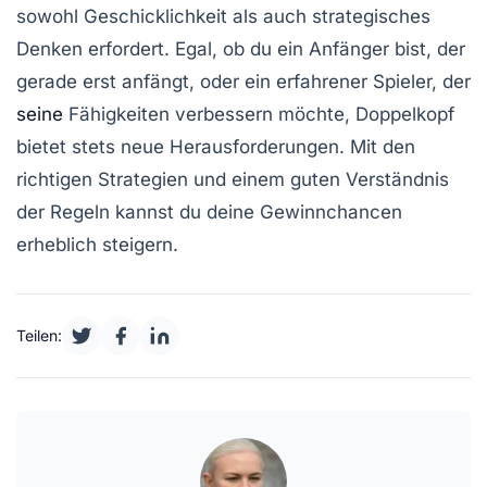
sowohl Geschicklichkeit als auch strategisches
Denken erfordert. Egal, ob du ein Anfänger bist, der
gerade erst anfängt, oder ein erfahrener Spieler, der
seine
Fähigkeiten verbessern möchte, Doppelkopf
bietet stets neue Herausforderungen. Mit den
richtigen Strategien und einem guten Verständnis
der Regeln kannst du deine Gewinnchancen
erheblich steigern.
Teilen: