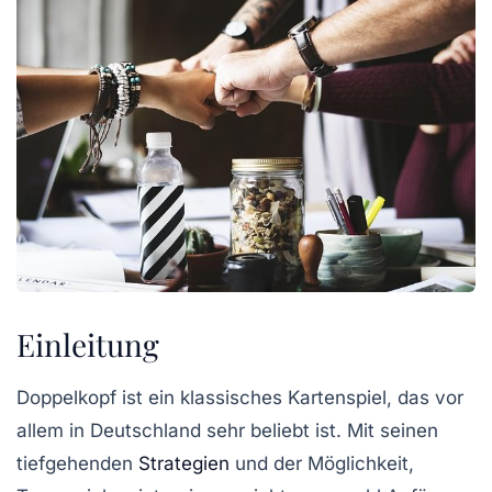
Einleitung
Doppelkopf ist ein klassisches Kartenspiel, das vor
allem in Deutschland sehr beliebt ist. Mit seinen
tiefgehenden
Strategien
und der Möglichkeit,