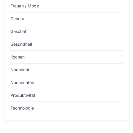
Frauen / Mode
General
Geschäft
Gesundheit
Kochen
Nachricht
Nachrichten
Produktivität
Technologie