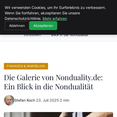
Spiele Wirtschaft
Wir verwenden Cookies, um Ihr Surferlebnis zu verbessern.
Wenn Sie fortfahren, akzeptieren Sie unsere
Datenschutzrichtlinie.
Mehr erfahren
Ablehnen
Akzeptieren
Finanzen &
Die Galerie von Nonduality.de: Ein
Startseite
Immobilien
Blick in die Nondualität
FINANZEN & IMMOBILIEN
Die Galerie von Nonduality.de:
Ein Blick in die Nondualität
Stefan Koch
·
23. Juli 2025
·
2 min