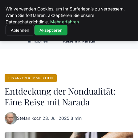
Spiele Wirtschaft
Wir verwenden Cookies, um Ihr Surferlebnis zu verbessern.
Wenn Sie fortfahren, akzeptieren Sie unsere
Datenschutzrichtlinie.
Mehr erfahren
Ablehnen
Akzeptieren
Finanzen &
Entdeckung der Nondualität: Eine
Startseite
Immobilien
Reise mit Narada
FINANZEN & IMMOBILIEN
Entdeckung der Nondualität:
Eine Reise mit Narada
Stefan Koch
·
23. Juli 2025
·
3 min