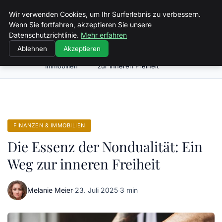
Spiele Wirtschaft
Wir verwenden Cookies, um Ihr Surferlebnis zu verbessern.
Wenn Sie fortfahren, akzeptieren Sie unsere
Datenschutzrichtlinie.
Mehr erfahren
Ablehnen
Akzeptieren
Finanzen &
Die Essenz der Nondualität: Ein Weg
Startseite
Immobilien
zur inneren Freiheit
FINANZEN & IMMOBILIEN
Die Essenz der Nondualität: Ein
Weg zur inneren Freiheit
Melanie Meier
·
23. Juli 2025
·
3 min