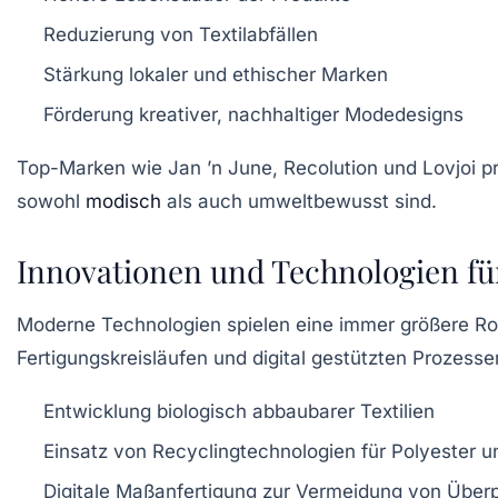
Reduzierung von Textilabfällen
Stärkung lokaler und ethischer Marken
Förderung kreativer, nachhaltiger Modedesigns
Top-Marken wie
Jan ’n June
,
Recolution
und
Lovjoi
pr
sowohl
modisch
als auch umweltbewusst sind.
Innovationen und Technologien fü
Moderne Technologien spielen eine immer größere Rol
Fertigungskreisläufen und digital gestützten Prozesse
Entwicklung biologisch abbaubarer Textilien
Einsatz von Recyclingtechnologien für Polyester 
Digitale Maßanfertigung zur Vermeidung von Über