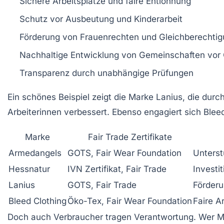
Sichere Arbeitsplätze und faire Entlohnung
Schutz vor Ausbeutung und Kinderarbeit
Förderung von Frauenrechten und Gleichberechti
Nachhaltige Entwicklung von Gemeinschaften vor 
Transparenz durch unabhängige Prüfungen
Ein schönes Beispiel zeigt die Marke
Lanius
, die durch
Arbeiterinnen verbessert. Ebenso engagiert sich
Blee
Marke
Fair Trade Zertifikate
Armedangels
GOTS, Fair Wear Foundation
Unterst
Hessnatur
IVN Zertifikat, Fair Trade
Investi
Lanius
GOTS, Fair Trade
Förderu
Bleed Clothing
Öko-Tex, Fair Wear Foundation
Faire A
Doch auch Verbraucher tragen Verantwortung. Wer Mo